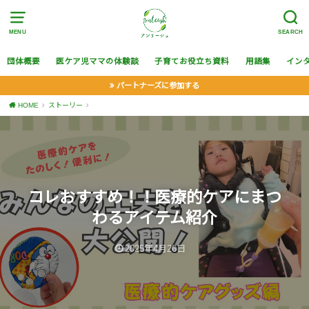
MENU
SEARCH
団体概要
医ケア児ママの体験談
子育てお役立ち資料
用語集
イン
パートナーズに参加する
HOME
ストーリー
コレおすすめ！！医療的ケアにまつ
わるアイテム紹介
2025年4月26日