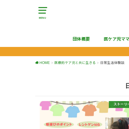
MENU
団体概要
医ケア児マ
HOME
医療的ケア児と共に生きる
日常生活体験談
ストーリ