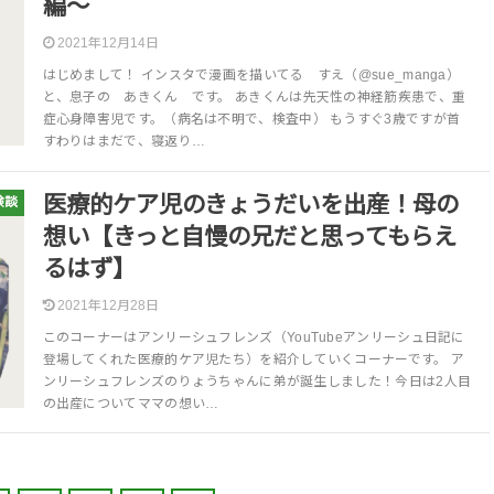
編〜
2021年12月14日
はじめまして！ インスタで漫画を描いてる すえ（@sue_manga）
と、息子の あきくん です。 あきくんは先天性の神経筋疾患で、重
症心身障害児です。（病名は不明で、検査中） もうすぐ3歳ですが首
すわりはまだで、寝返り…
医療的ケア児のきょうだいを出産！母の
験談
想い【きっと自慢の兄だと思ってもらえ
るはず】
2021年12月28日
このコーナーはアンリーシュフレンズ（YouTubeアンリーシュ日記に
登場してくれた医療的ケア児たち）を紹介していくコーナーです。 ア
ンリーシュフレンズのりょうちゃんに弟が誕生しました！今日は2人目
の出産についてママの想い…