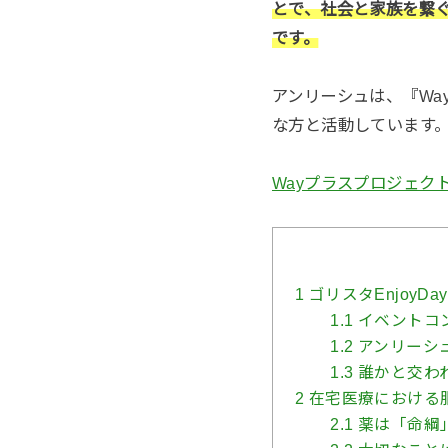
とで、社会と家族を繋
です。
アンリーシュは、『W
な方と活動しています
Wayプラスプロジェク
1
ゴリスタEnjoyDay
1.1
イベントコ
1.2
アンリーシ
1.3
誰かと交わ
2
在宅医療における
2.1
薬は「命綱