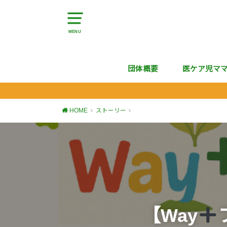
MENU
団体概要
医ケア児マ
HOME
ストーリー
【Way