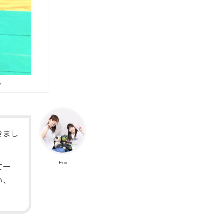
ん
きまし
Emi
て一
い、