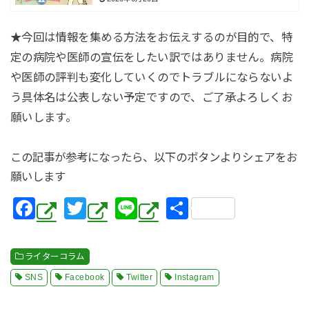
★今回は情報を集める方法をお伝えするのが目的で、特
定の病院や医師の宣伝をしたい訳ではありません。病院
や医師の評判も変化していくのでトラブルにならないよ
う具体名は公表しない予定ですので、ご了承よろしくお
願いします。
この記事が参考になったら、以下のボタンよりシェアをお
願いします
F
T
Li
共
a
wi
n
有
c
tt
e
ライターコラム
e
er
SNS
Facebook
Twitter
Instagram
b