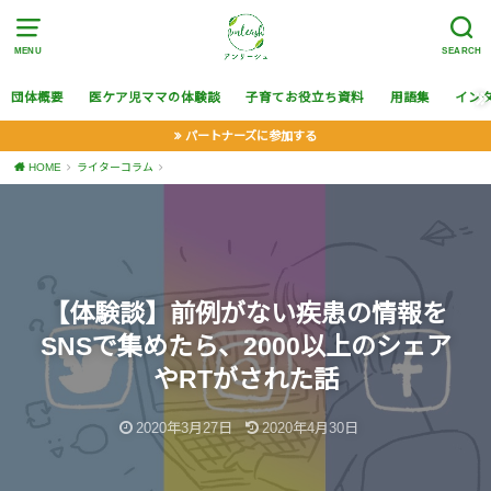
MENU
SEARCH
団体概要
医ケア児ママの体験談
子育てお役立ち資料
用語集
イン
パートナーズに参加する
HOME
ライターコラム
【体験談】前例がない疾患の情報を
SNSで集めたら、2000以上のシェア
やRTがされた話
2020年3月27日
2020年4月30日