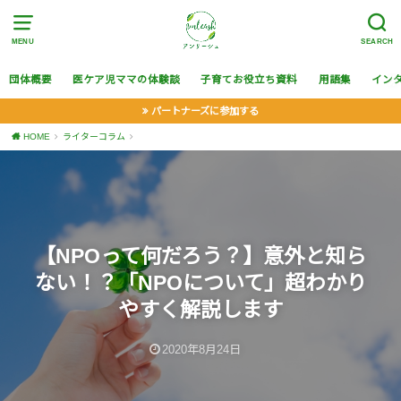
MENU
SEARCH
団体概要
医ケア児ママの体験談
子育てお役立ち資料
用語集
イン
パートナーズに参加する
HOME
ライターコラム
【NPOって何だろう？】意外と知ら
ない！？「NPOについて」超わかり
やすく解説します
2020年8月24日