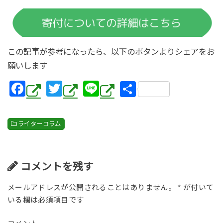
この記事が参考になったら、以下のボタンよりシェアをお
願いします
F
T
Li
共
a
wi
n
有
c
tt
e
ライターコラム
e
er
b
o
コメントを残す
o
メールアドレスが公開されることはありません。
*
が付いて
k
いる欄は必須項目です