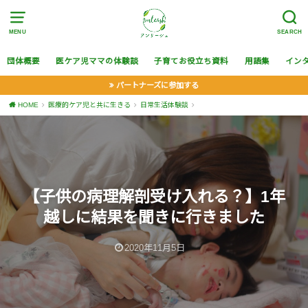
MENU
SEARCH
団体概要
医ケア児ママの体験談
子育てお役立ち資料
用語集
イン
パートナーズに参加する
HOME
医療的ケア児と共に生きる
日常生活体験談
【子供の病理解剖受け入れる？】1年
越しに結果を聞きに行きました
2020年11月5日