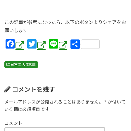
この記事が参考になったら、以下のボタンよりシェアをお
願いします
F
T
Li
共
a
wi
n
有
c
tt
e
日常生活体験談
e
er
b
o
コメントを残す
o
メールアドレスが公開されることはありません。
*
が付いて
k
いる欄は必須項目です
コメント