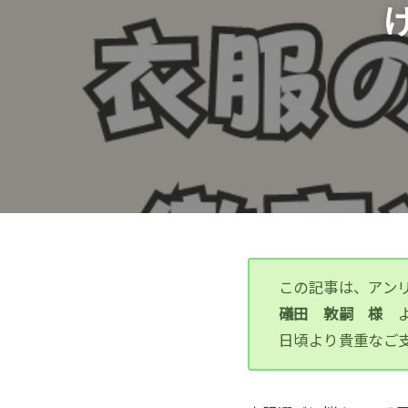
この記事は、アン
礒田 敦嗣 様
日頃より貴重なご