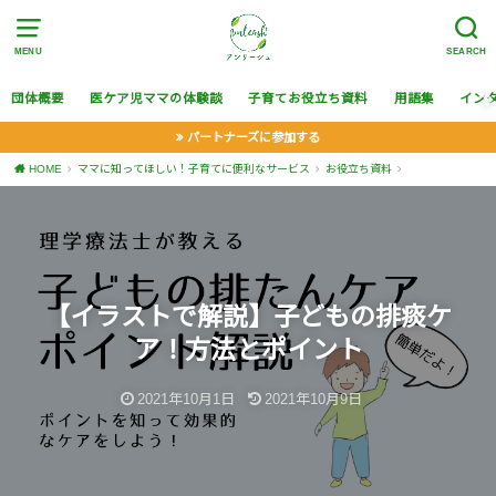
MENU
SEARCH
団体概要
医ケア児ママの体験談
子育てお役立ち資料
用語集
イン
パートナーズに参加する
HOME
ママに知ってほしい！子育てに便利なサービス
お役立ち資料
【イラストで解説】子どもの排痰ケ
ア！方法とポイント
2021年10月1日
2021年10月9日