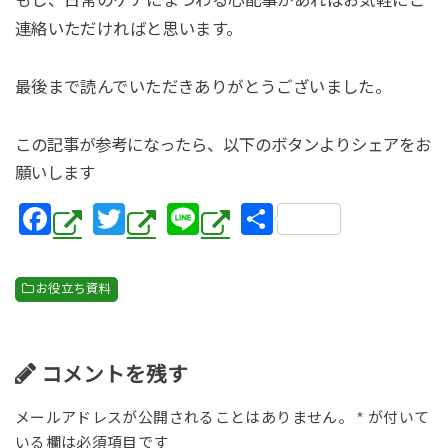
もし、日常のケアにまつわる心配事があればお気軽にご
連絡いただければと思います。
最後まで読んでいただきありがとうございました。
この記事が参考になったら、以下のボタンよりシェアをお
願いします
F
T
Li
共
a
wi
n
有
c
tt
e
お役立ち資料
e
er
b
o
コメントを残す
o
メールアドレスが公開されることはありません。
*
が付いて
k
いる欄は必須項目です