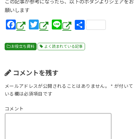
この記事が参考になったら、以下のボタンよりシェアをお
願いします
F
T
Li
共
a
wi
n
有
c
tt
e
お役立ち資料
よく読まれている記事
e
er
b
o
コメントを残す
o
メールアドレスが公開されることはありません。
*
が付いて
k
いる欄は必須項目です
コメント