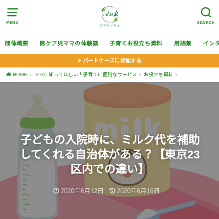
MENU
SEARCH
団体概要
医ケア児ママの体験談
子育てお役立ち資料
用語集
イン
パートナーズに参加する
HOME
ママに知ってほしい！子育てに便利なサービス
お役立ち資料
子どもの入院時に、ミルク代を補助
してくれる自治体がある？【東京23
区内での違い】
2020年6月12日
2020年6月16日