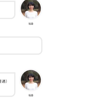
裕香
普通）
裕香