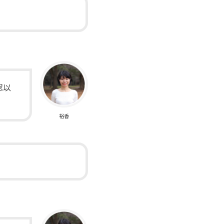
認以
裕香