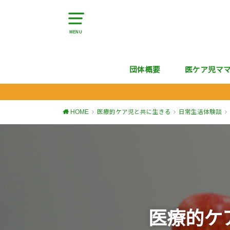
MENU
団体概要
医ケア児マ
HOME
医療的ケア児と共に生きる
日常生活体験談
医療的ケ