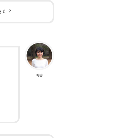
きた？
裕香