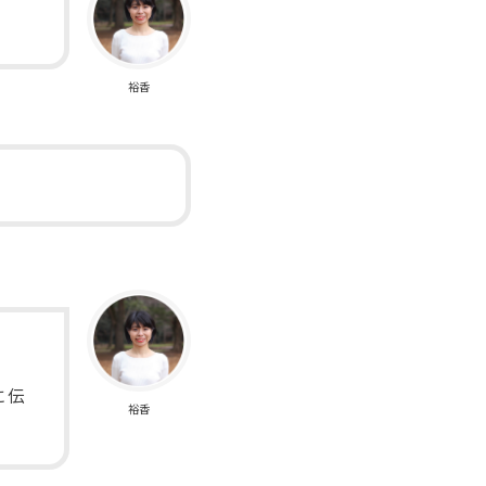
裕香
に伝
裕香