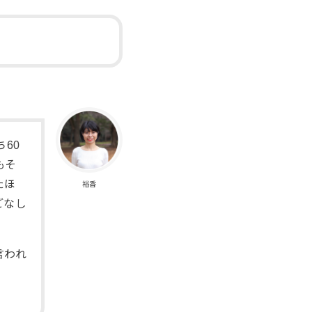
60
もそ
たほ
裕香
ごなし
言われ