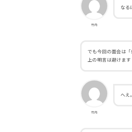
なる
竹内
でも今回の面会は「
上の明言は避けます
へえ
竹内