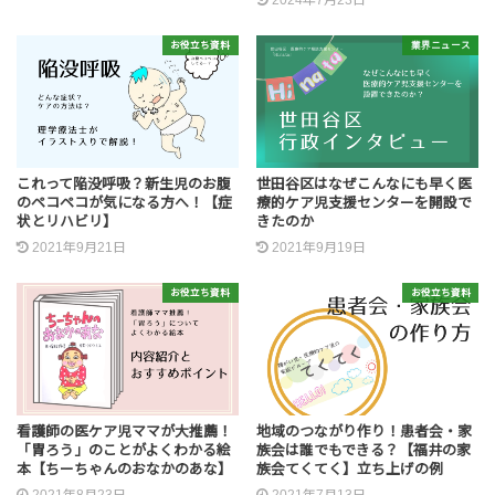
お役立ち資料
業界ニュース
これって陥没呼吸？新生児のお腹
世田谷区はなぜこんなにも早く医
のペコペコが気になる方へ！【症
療的ケア児支援センターを開設で
状とリハビリ】
きたのか
2021年9月21日
2021年9月19日
お役立ち資料
お役立ち資料
看護師の医ケア児ママが大推薦！
地域のつながり作り！患者会・家
「胃ろう」のことがよくわかる絵
族会は誰でもできる？【福井の家
本【ちーちゃんのおなかのあな】
族会てくてく】立ち上げの例