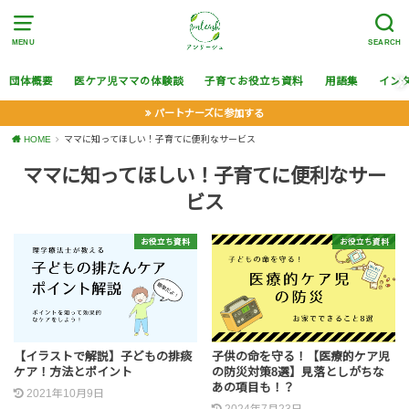
MENU
SEARCH
団体概要
医ケア児ママの体験談
子育てお役立ち資料
用語集
イン
パートナーズに参加する
HOME
ママに知ってほしい！子育てに便利なサービス
ママに知ってほしい！子育てに便利なサー
ビス
お役立ち資料
お役立ち資料
【イラストで解説】子どもの排痰
子供の命を守る！【医療的ケア児
ケア！方法とポイント
の防災対策8選】見落としがちな
あの項目も！？
2021年10月9日
2024年7月23日