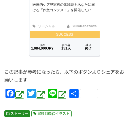
この記事が参考になったら、以下のボタンよりシェアをお
願いします
F
T
Li
共
a
wi
n
有
c
tt
e
ストーリー
家族似顔絵イラスト
e
er