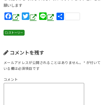
願いします
F
T
Li
共
a
wi
n
有
c
tt
e
ストーリー
e
er
b
o
コメントを残す
o
メールアドレスが公開されることはありません。
*
が付いて
k
いる欄は必須項目です
コメント