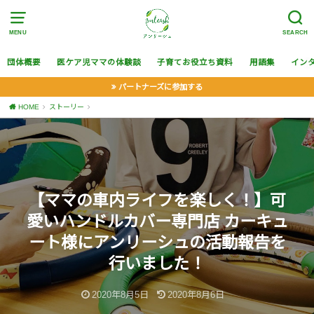
MENU
SEARCH
団体概要
医ケア児ママの体験談
子育てお役立ち資料
用語集
イン
パートナーズに参加する
HOME
ストーリー
【ママの車内ライフを楽しく！】可
愛いハンドルカバー専門店 カーキュ
ート様にアンリーシュの活動報告を
行いました！
2020年8月5日
2020年8月6日