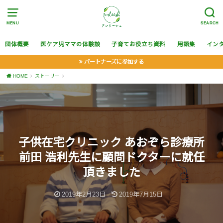
MENU
SEARCH
団体概要
医ケア児ママの体験談
子育てお役立ち資料
用語集
イン
パートナーズに参加する
HOME
ストーリー
子供在宅クリニック あおぞら診療所
前田 浩利先生に顧問ドクターに就任
頂きました
2019年2月23日
2019年7月15日