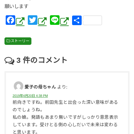
願いします
F
T
Li
共
a
wi
n
有
c
tt
e
ストーリー
e
er
b
3
件のコメント
o
o
k
愛子の母ちゃん
より:
2019年4月20日 4:38 PM
前向きですね。前田先生と出会った深い意味がある
のでしょうね。
私の娘。発語もあまり無いですがしっかり意思表示
しています。受けとる側の心しだいで未来は変わる
と思います。