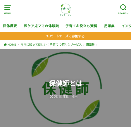
MENU
SEARCH
団体概要
医ケア児ママの体験談
子育てお役立ち資料
用語集
イン
パートナーズに参加する
HOME
ママに知ってほしい！子育てに便利なサービス
用語集
保健師とは
2019年9月4日