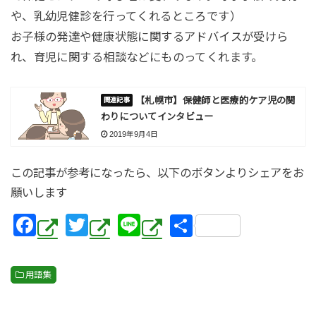
や、乳幼児健診を行ってくれるところです）
お子様の発達や健康状態に関するアドバイスが受けら
れ、育児に関する相談などにものってくれます。
【札幌市】保健師と医療的ケア児の関
わりについてインタビュー
2019年9月4日
この記事が参考になったら、以下のボタンよりシェアをお
願いします
F
T
Li
共
a
wi
n
有
c
tt
e
用語集
e
er
b