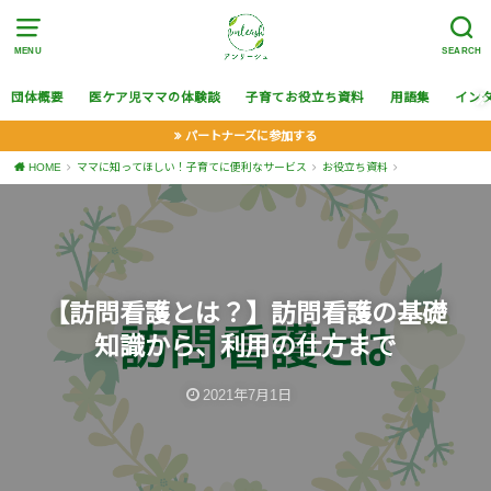
MENU
SEARCH
団体概要
医ケア児ママの体験談
子育てお役立ち資料
用語集
イン
パートナーズに参加する
HOME
ママに知ってほしい！子育てに便利なサービス
お役立ち資料
【訪問看護とは？】訪問看護の基礎
知識から、利用の仕方まで
2021年7月1日