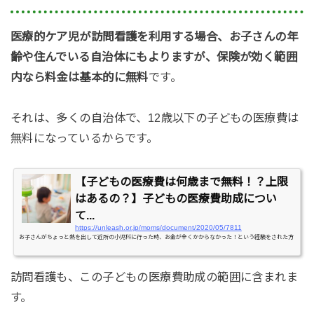
医療的ケア児が訪問看護を利用する場合、お子さんの年
齢や住んでいる自治体にもよりますが、保険が効く範囲
内なら料金は基本的に無料
です。
それは、多くの自治体で、12歳以下の子どもの医療費は
無料になっているからです。
【子どもの医療費は何歳まで無料！？上限
はあるの？】子どもの医療費助成につい
て...
https://unleash.or.jp/moms/document/2020/05/7811
お子さんがちょっと熱を出して近所の小児科に行った時、お金が全くかからなかった！という経験をされた方
も多いのではないでしょうか。基本的に、ほとんどの自治体では子どもの医療費は全額無料になります。これ
は、各自治体が子どもの医療費を助成（補助）しているからです。
では、病気ではなくケガをして病院に行
った時は？
急な病気で入院してしまった…その時の入院費も全額無料なの？
何歳ぐらいまで無料なの？な
訪問看護も、この子どもの医療費助成の範囲に含まれま
どなど、皆さんが気になるお子さんの医療費について解説します。 (adsbygoogle = window....
す。