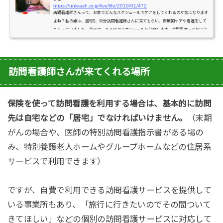
https://unleash.or.jp/live/life/2019/01/472
訪問看護師さんって、お家でどんなスケジュールでケアをしてくれるのか気になります
よね？私の娘は、週5回、90分訪問看護師さんに来てもらい、医療的ケアや看護をして
もらっていました。今日は、ある日のスケジュールを公開します。訪問看護って何？と
いう方は以下の記事をどうぞ！ある日の、訪問看護によるケアのスケジュール15:30-ス
タートはバイタルチェックから。体温や呼吸状態をチェックしながら、前日からの体調
の変化を共有し、その日のケアを決めていきます。15:45-浣腸と吸入などの医療行為を
済ませ、お風呂へ。16:20-お風呂...
訪問看護師さんが来てくれる場所
保険を使って訪問看護を利用する場合は、基本的に訪問
先は自宅などの「居宅」でなければいけません。
（末期
がんの場合や、医師の特別訪問看護指示書がある場の
み、特別養護老人ホームやグループホームなどの住居系
サービスで利用できます）
ですが、自費で利用できる訪問看護サービスを提供して
いる事業所もあり、「旅行に行きたいのでその間ついて
きてほしい」などの個別の訪問看護サービスに対応して