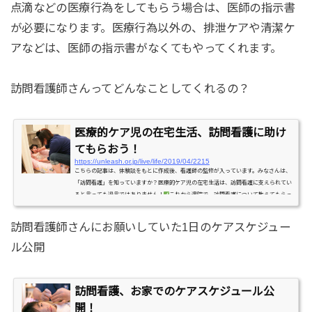
点滴などの医療行為をしてもらう場合は、医師の指示書
が必要になります。
医療行為以外の、排泄ケアや清潔ケ
アなどは、医師の指示書がなくてもやってくれます。
訪問看護師さんってどんなことしてくれるの？
医療的ケア児の在宅生活、訪問看護に助け
てもらおう！
https://unleash.or.jp/live/life/2019/04/2215
こちらの記事は、体験談をもとに作成後、看護師の監修が入っています。みなさんは、
「訪問看護」を知っていますか？医療的ケア児の在宅生活は、訪問看護に支えられてい
ると言っても過言ではありません！
これから退院で、訪問看護について教えてもらっ
たけど、イメージがつかめない
訪問看護さんにはどんなことをお願いしたらいいの？
他のお家はどうなのかな？などなどの疑問を持つママに向けて……今日は、訪問看護
訪問看護師さんにお願いしていた1日のケアスケジュー
師さんがおうちで何をしてくれるのか、具体的にお伝えします。退院して新たに困った
ことはありま...
ル公開
訪問看護、お家でのケアスケジュール公
開！