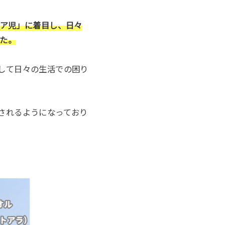
ア児」に着目し、日々
した。
として日々の生活での困り
付されるようになっており