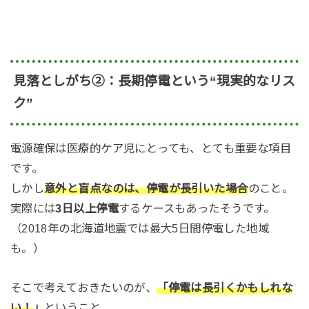
見落としがち②：長期停電という“現実的なリス
ク”
電源確保は医療的ケア児にとっても、とても重要な項目
です。
しかし
意外と盲点なのは、停電が長引いた場合
のこと。
実際には
3日以上停電
するケースもあったそうです。
（2018年の北海道地震では最大5日間停電した地域
も。）
そこで考えておきたいのが、
「停電は長引くかもしれな
い！
」
ということ。