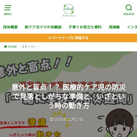
MENU
SEARCH
団体概要
医ケア児ママの体験談
子育てお役立ち資料
用語集
イン
パートナーズに参加する
HOME
ストーリー
意外と盲点！？ 医療的ケア児の防災
で見落としがちな準備と、いざとい
う時の動き方
2025年11月17日