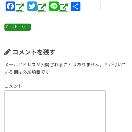
F
T
Li
共
a
wi
n
有
c
tt
e
ストーリー
e
er
b
o
コメントを残す
o
メールアドレスが公開されることはありません。
*
が付いて
k
いる欄は必須項目です
コメント