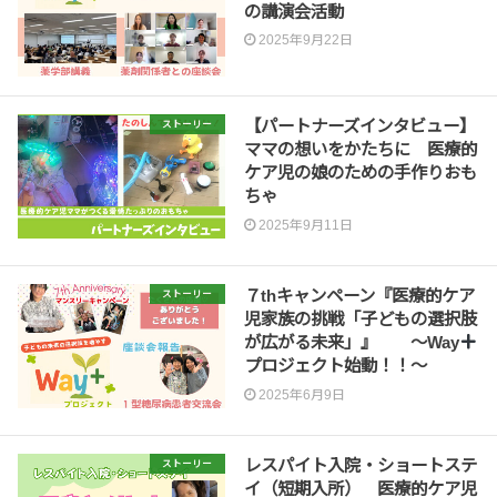
の講演会活動
2025年9月22日
【パートナーズインタビュー】
ストーリー
ママの想いをかたちに 医療的
ケア児の娘のための手作りおも
ちゃ
2025年9月11日
７thキャンペーン『医療的ケア
ストーリー
児家族の挑戦「子どもの選択肢
が広がる未来」』 〜Way
プロジェクト始動！！〜
2025年6月9日
レスパイト入院・ショートステ
ストーリー
イ（短期入所） 医療的ケア児