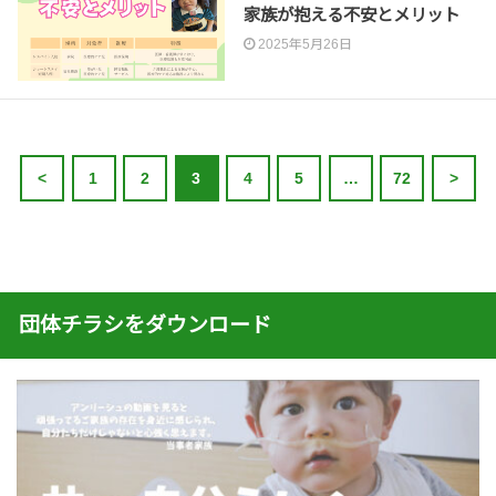
家族が抱える不安とメリット
2025年5月26日
<
1
2
3
4
5
…
72
>
団体チラシをダウンロード