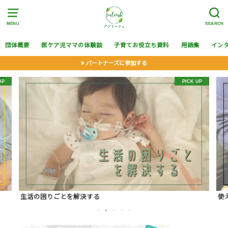
MENU
SEARCH
団体概要
医ケア児ママの体験談
子育てお役立ち資料
用語集
イン
パートナーズに参加する
生活の困りごとを解決する
使
1
2
3
4
5