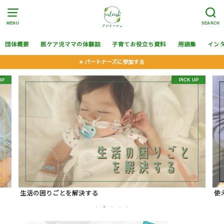
MENU
SEARCH
団体概要
医ケア児ママの体験談
子育てお役立ち資料
用語集
イン
パートナーズに参加する
生活の困りごとを解決する
使
1
2
3
4
5