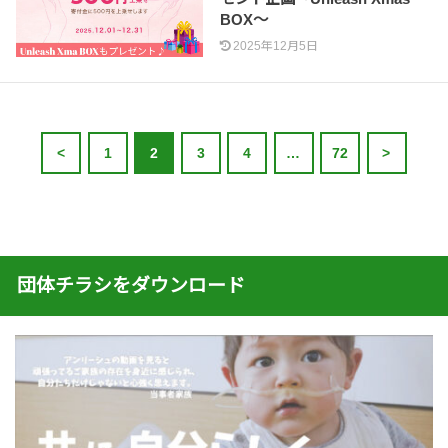
BOX〜
2025年12月5日
<
1
2
3
4
…
72
>
団体チラシをダウンロード