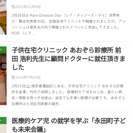
2021年12月6日
2月28日は Rare Disease Day （レア・ディジーズ・デイ）世界希
少・難治性疾患の日。 全国各地でイベントが開催されましたが、アン
リーシュは東京丸の内で開催されたイベントに参加してきました。
RDD （レア…
子供在宅クリニック あおぞら診療所 前
ー
田 浩利先生に顧問ドクターに就任頂きま
した
2019年7月15日
2月23日(土)東京都墨田区にある、子供在宅クリニック あおぞら診療
所を金澤、竹内で訪問しました。 医療的ケア児をはじめ、重たい病
気・障害を持つ子供達は、自宅でも手厚い医療が必要です。 あおぞら
診療所は小児在宅医療の最先…
医療的ケア児 の就学を学ぶ「永田町子ど
ー
も未来会議」