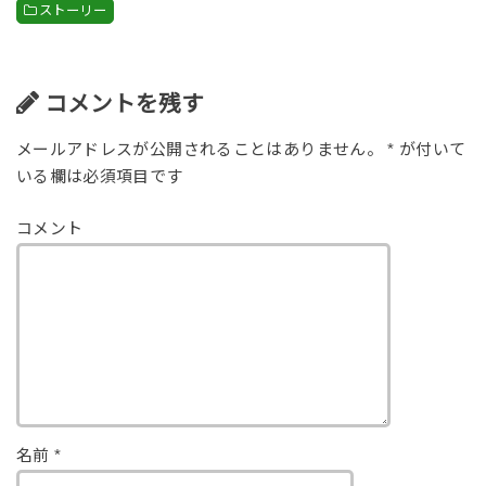
c
tt
e
ストーリー
e
er
b
o
コメントを残す
o
メールアドレスが公開されることはありません。
*
が付いて
k
いる欄は必須項目です
コメント
名前
*