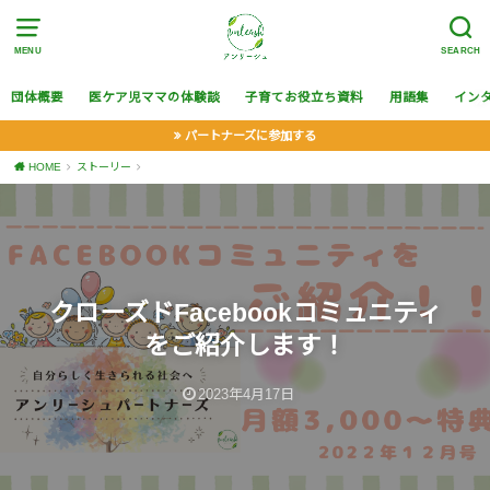
MENU
SEARCH
団体概要
医ケア児ママの体験談
子育てお役立ち資料
用語集
イン
パートナーズに参加する
HOME
ストーリー
クローズドFacebookコミュニティ
をご紹介します！
2023年4月17日