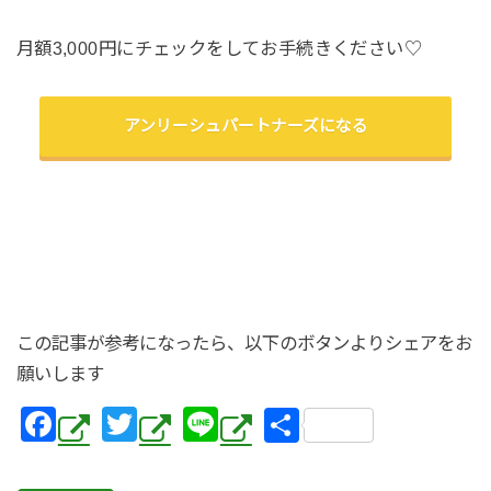
月額3,000円にチェックをしてお手続きください♡
アンリーシュパートナーズになる
この記事が参考になったら、以下のボタンよりシェアをお
願いします
F
T
Li
共
a
wi
n
有