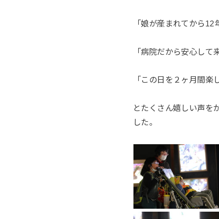
「娘が産まれてから12
「病院だから安心して
「この日を２ヶ月間楽
とたくさん嬉しい声を
した。