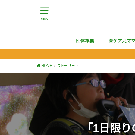
MENU
団体概要
医ケア児マ
HOME
ストーリー
「1日限り