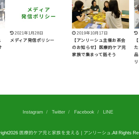
2021年1月28日
2019年10月17日
ュ
メディア発信ポリシー
【アンリーシュ主催お茶会
【
け
のお知らせ】医療的ケア児
た
家族で集まって話そう
品
リ
Instagram
Twitter
Facebook
LINE
ight2026
医療的ケア児と家族を支える | アンリーシュ
.All Rights R