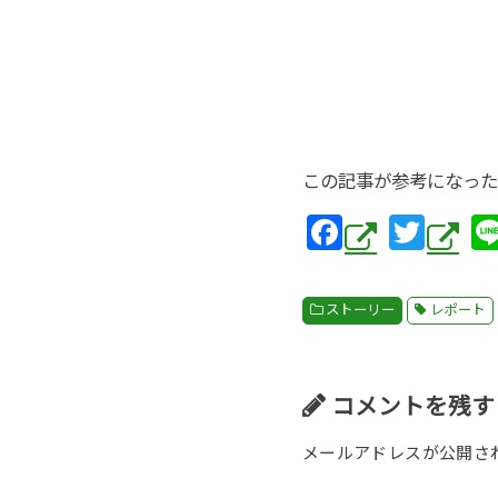
この記事が参考になった
F
T
a
wi
c
tt
ストーリー
レポート
e
er
b
o
コメントを残す
o
メールアドレスが公開さ
k