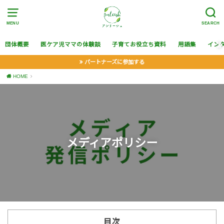
MENU
SEARCH
団体概要
医ケア児ママの体験談
子育てお役立ち資料
用語集
イン
パートナーズに参加する
HOME
メディアポリシー
目次